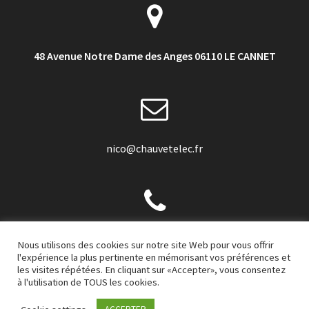
48 Avenue Notre Dame des Anges 06110 LE CANNET
nico@chauvetelec.fr
+33 6 22 97 36 32
Nous utilisons des cookies sur notre site Web pour vous offrir
l'expérience la plus pertinente en mémorisant vos préférences et
les visites répétées. En cliquant sur «Accepter», vous consentez
à l'utilisation de TOUS les cookies.